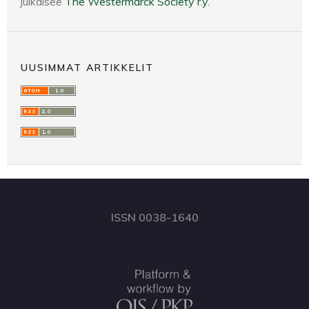
julkaisee
The Westermarck Society r.y.
UUSIMMAT ARTIKKELIT
ISSN 0038-1640