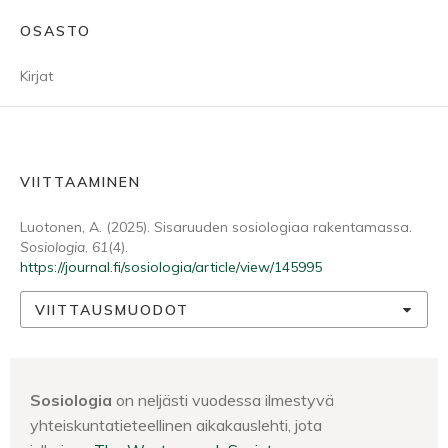
OSASTO
Kirjat
VIITTAAMINEN
Luotonen, A. (2025). Sisaruuden sosiologiaa rakentamassa.
Sosiologia
,
61
(4).
https://journal.fi/sosiologia/article/view/145995
VIITTAUSMUODOT
Sosiologia
on neljästi vuodessa ilmestyvä
yhteiskuntatieteellinen aikakauslehti, jota