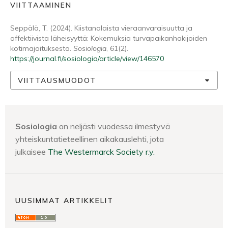
VIITTAAMINEN
Seppälä, T. (2024). Kiistanalaista vieraanvaraisuutta ja
affektiivista läheisyyttä: Kokemuksia turvapaikanhakijoiden
kotimajoituksesta.
Sosiologia
,
61
(2).
https://journal.fi/sosiologia/article/view/146570
VIITTAUSMUODOT
Sosiologia
on neljästi vuodessa ilmestyvä
yhteiskuntatieteellinen aikakauslehti, jota
julkaisee
The Westermarck Society r.y.
UUSIMMAT ARTIKKELIT