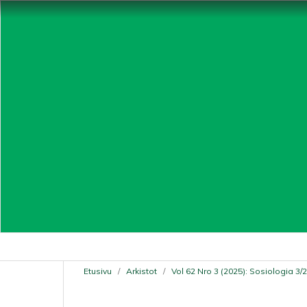
Etusivu
/
Arkistot
/
Vol 62 Nro 3 (2025): Sosiologia 3/2