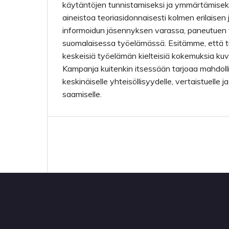
käytäntöjen tunnistamiseksi ja ymmärtämise
aineistoa teoriasidonnaisesti kolmen erilaisen 
informoidun jäsennyksen varassa, paneutuen 
suomalaisessa työelämässä. Esitämme, että 
keskeisiä työelämän kielteisiä kokemuksia k
Kampanja kuitenkin itsessään tarjoaa mahdolli
keskinäiselle yhteisöllisyydelle, vertaistuelle 
saamiselle.