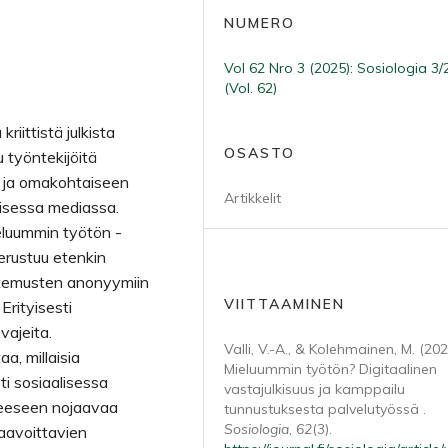
NUMERO
Vol 62 Nro 3 (2025): Sosiologia 3
(Vol. 62)
iittistä julkista
OSASTO
 työntekijöitä
n ja omakohtaiseen
Artikkelit
lisessa mediassa.
eluummin työtön -
erustuu etenkin
kokemusten anonyymiin
VIITTAAMINEN
Erityisesti
vajeita.
Valli, V.-A., & Kolehmainen, M. (202
a, millaisia
Mieluummin työtön? Digitaalinen
i sosiaalisessa
vastajulkisuus ja kamppailu
teeseen nojaavaa
tunnustuksesta palvelutyössä .
Sosiologia
,
62
(3).
haavoittavien