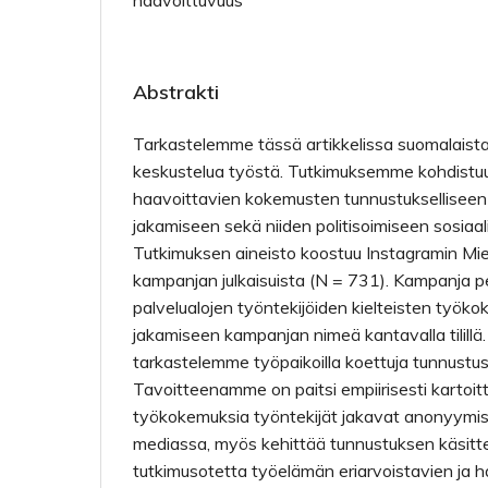
haavoittuvuus
Abstrakti
Tarkastelemme tässä artikkelissa suomalaista kr
keskustelua työstä. Tutkimuksemme kohdistuu
haavoittavien kokemusten tunnustuksellisee
jakamiseen sekä niiden politisoimiseen sosiaa
Tutkimuksen aineisto koostuu Instagramin Mi
kampanjan julkaisuista (N = 731). Kampanja p
palvelualojen työntekijöiden kielteisten työ
jakamiseen kampanjan nimeä kantavalla tilillä. 
tarkastelemme työpaikoilla koettuja tunnustus
Tavoitteenamme on paitsi empiirisesti kartoitta
työkokemuksia työntekijät jakavat anonyymist
mediassa, myös kehittää tunnustuksen käsit
tutkimusotetta työelämän eriarvoistavien ja 