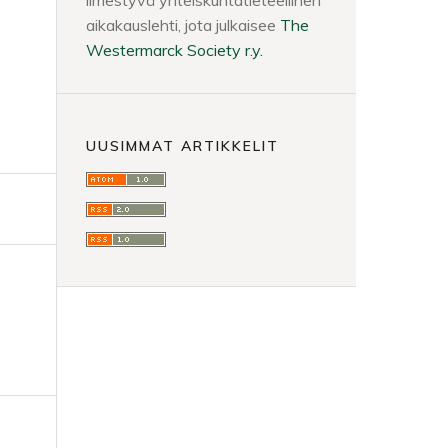
ilmestyvä yhteiskuntatieteellinen
aikakauslehti, jota julkaisee
The
Westermarck Society r.y.
UUSIMMAT ARTIKKELIT