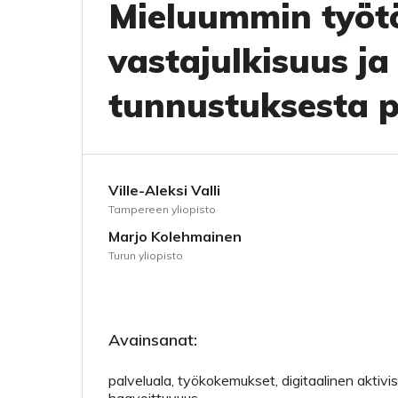
Mieluummin työtö
vastajulkisuus j
tunnustuksesta p
Ville-Aleksi Valli
Tampereen yliopisto
Marjo Kolehmainen
Turun yliopisto
Avainsanat:
palveluala, työkokemukset, digitaalinen aktivis