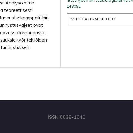
https://journal.fi/sosiologia/article
ksi. Analysoimme
148082
ja teoreettisesti
tunnustuskamppailuihin
VIITTAUSMUODOT
tunnustusvajeet ovat
uvaavassa kerronnassa.
suuksia työntekijöiden
ja tunnustuksen
ISSN 0038-1640