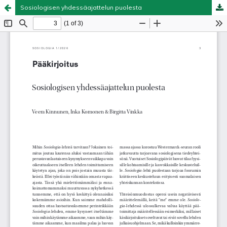
Sosiologisen yhdessäajattelun puolesta
Palvelua ylläpitää
Tieteellisten seurain valtuuskunta
.