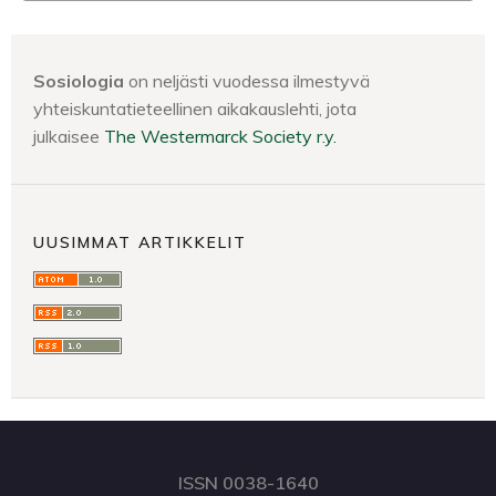
Sosiologia
on neljästi vuodessa ilmestyvä
yhteiskuntatieteellinen aikakauslehti, jota
julkaisee
The Westermarck Society r.y.
UUSIMMAT ARTIKKELIT
ISSN 0038-1640