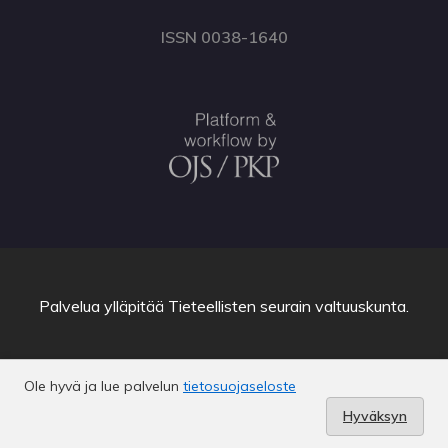
ISSN 0038-1640
Palvelua ylläpitää
Tieteellisten seurain valtuuskunta
.
Ole hyvä ja lue palvelun
tietosuojaseloste
Hyväksyn