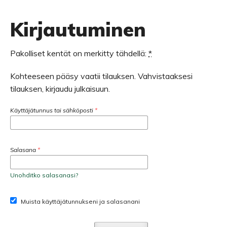
Kirjautuminen
Pakolliset kentät on merkitty tähdellä:
*
Kohteeseen pääsy vaatii tilauksen. Vahvistaaksesi
tilauksen, kirjaudu julkaisuun.
Käyttäjätunnus tai sähköposti
*
Salasana
*
Unohditko salasanasi?
Muista käyttäjätunnukseni ja salasanani