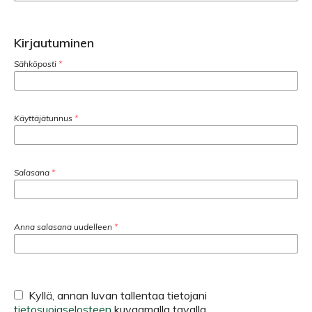
Kirjautuminen
Sähköposti
*
Käyttäjätunnus
*
Salasana
*
Anna salasana uudelleen
*
Kyllä, annan luvan tallentaa tietojani
tietosuojaselosteen
kuvaamalla tavalla.