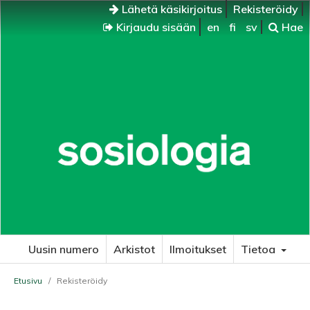
Lähetä käsikirjoitus
Rekisteröidy
Kirjaudu sisään
en
fi
sv
Hae
Uusin numero
Arkistot
Ilmoitukset
Tietoa
Etusivu
/
Rekisteröidy