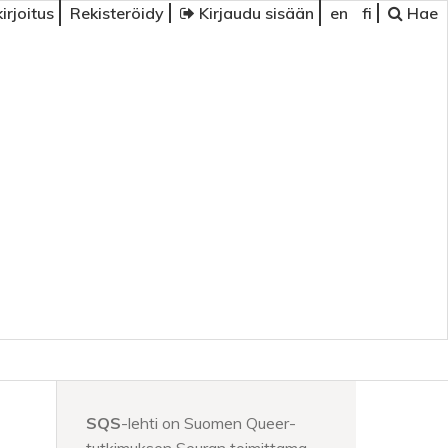
irjoitus
Rekisteröidy
Kirjaudu sisään
en
fi
Hae
SQS
-lehti on Suomen Queer-