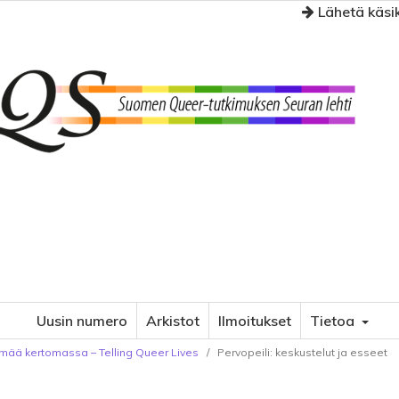
Lähetä käsik
Uusin numero
Arkistot
Ilmoitukset
Tietoa
lämää kertomassa – Telling Queer Lives
/
Pervopeili: keskustelut ja esseet