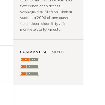
tutkimuksen Seuran toimittama
tieteellinen open access -
verkkojulkaisu. Siinä on julkaistu
vuodesta 2006 alkaen queer-
tutkimuksen alaan liittyvää
monitieteistä tutkimusta.
UUSIMMAT ARTIKKELIT