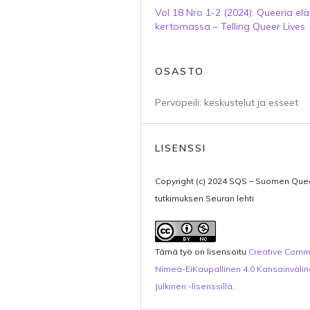
Vol 18 Nro 1-2 (2024): Queeria e
kertomassa – Telling Queer Lives
OSASTO
Pervopeili: keskustelut ja esseet
LISENSSI
Copyright (c) 2024 SQS – Suomen Que
tutkimuksen Seuran lehti
Tämä työ on lisensoitu
Creative Com
Nimeä-EiKaupallinen 4.0 Kansainväli
Julkinen -lisenssillä
.