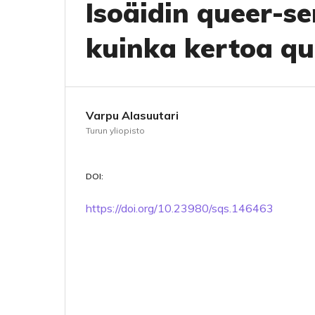
Isoäidin queer-ser
kuinka kertoa qu
Varpu Alasuutari
Turun yliopisto
DOI:
https://doi.org/10.23980/sqs.146463