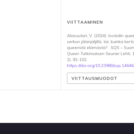
VIITTAAMINEN
Alasuutari, V. (2024). Isoäidin que
serkun jälanjäljillä, tai: kuinka ker
queeristä elämästä? .
SQS – Suo
Queer-Tutkimuksen Seuran Lehti
,
2), 92-102.
https://doi.org/10.23980/sqs.1464
VIITTAUSMUODOT