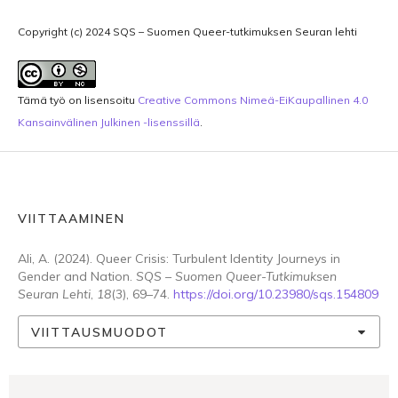
Copyright (c) 2024 SQS – Suomen Queer-tutkimuksen Seuran lehti
Tämä työ on lisensoitu
Creative Commons Nimeä-EiKaupallinen 4.0
Kansainvälinen Julkinen -lisenssillä
.
VIITTAAMINEN
Ali, A. (2024). Queer Crisis: Turbulent Identity Journeys in
Gender and Nation.
SQS – Suomen Queer-Tutkimuksen
Seuran Lehti
,
18
(3), 69–74.
https://doi.org/10.23980/sqs.154809
VIITTAUSMUODOT