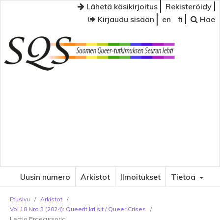
Lähetä käsikirjoitus
Rekisteröidy
Kirjaudu sisään
en
fi
Hae
Uusin numero
Arkistot
Ilmoitukset
Tietoa
Etusivu
/
Arkistot
/
Vol 18 Nro 3 (2024): Queerit kriisit / Queer Crises
/
Lectio Praecursoria