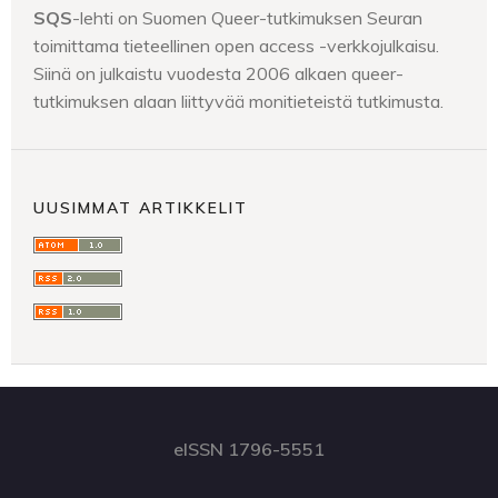
SQS
-lehti on Suomen Queer-tutkimuksen Seuran
toimittama tieteellinen open access -verkkojulkaisu.
Siinä on julkaistu vuodesta 2006 alkaen queer-
tutkimuksen alaan liittyvää monitieteistä tutkimusta.
UUSIMMAT ARTIKKELIT
eISSN 1796-5551