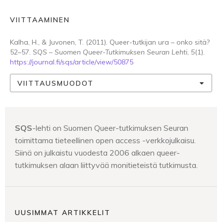
VIITTAAMINEN
Kalha, H., & Juvonen, T. (2011). Queer-tutkijan ura – onko sitä?
52–57.
SQS – Suomen Queer-Tutkimuksen Seuran Lehti
,
5
(1).
https://journal.fi/sqs/article/view/50875
VIITTAUSMUODOT
SQS
-lehti on Suomen Queer-tutkimuksen Seuran
toimittama tieteellinen open access -verkkojulkaisu.
Siinä on julkaistu vuodesta 2006 alkaen queer-
tutkimuksen alaan liittyvää monitieteistä tutkimusta.
UUSIMMAT ARTIKKELIT