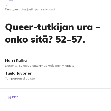
/
Pervo/peruutus/peili: puheenvuorot
Queer-tutkijan ura –
onko sitä? 52–57.
Harri Kalha
Dosentti, Sukupuolentukimus Helsingin yliopisto
Tuula Juvonen
Tampereen yliopisto
PDF