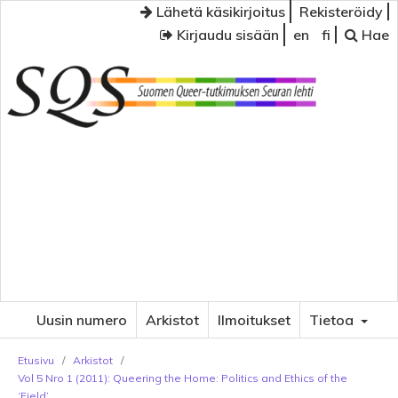
Lähetä käsikirjoitus
Rekisteröidy
Kirjaudu sisään
en
fi
Hae
Uusin numero
Arkistot
Ilmoitukset
Tietoa
Etusivu
/
Arkistot
/
Vol 5 Nro 1 (2011): Queering the Home: Politics and Ethics of the
‘Field’