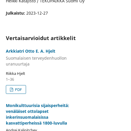
Heikki Katajisto / TEKOPAIKKA Suomi Oy
Julkaistu:
2023-12-27
Vertaisarvioidut artikkelit
Arkkiatri Otto E. A. Hjelt
Suomalaisen terveydenhuollon
uranuurtaja
Riikka Hjelt
1–36
PDF
Monikulttuurisia sijaisperheitä:
venäläiset ottolapset
inkerinsuomalaisissa
kasvattiperheissä 1800-luvulla
Andrei Kalinitchev