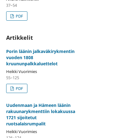
37–54
PDF
Artikkelit
Porin läänin jalkaväkirykmentin
vuoden 1808
kruununpalkkaluettelot
Heikki Vuorimies
55–125
PDF
Uudenmaan ja Hämeen läänin
rakuunarykmenttiin lokakuussa
1721 sijoitetut
ruotsalaisrumpalit
Heikki Vuorimies
126–174