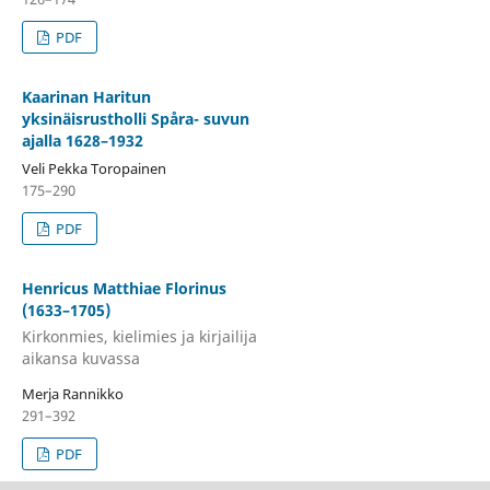
PDF
Kaarinan Haritun
yksinäisrustholli Spåra- suvun
ajalla 1628–1932
Veli Pekka Toropainen
175–290
PDF
Henricus Matthiae Florinus
(1633–1705)
Kirkonmies, kielimies ja kirjailija
aikansa kuvassa
Merja Rannikko
291–392
PDF