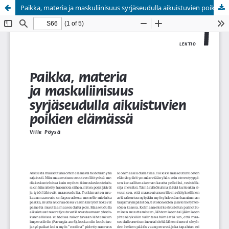
Paikka, materia ja maskuliinisuus syrjäseudulla aikuistuvien poikien elämässä
Palvelua ylläpitää
Tieteellisten seurain valtuuskunta
.