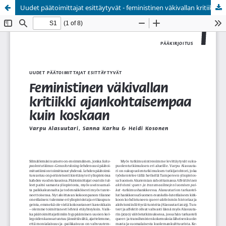
Uudet päätoimittajat esittäytyvät - feministinen väkivallan kritiikki ajankohtaisempaa kuin koskaan
Palvelua ylläpitää
Tieteellisten seurain valtuuskunta
.