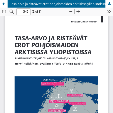
Tasa-arvo ja risteävät erot pohjoismaiden arktisissa yliopistoissa
Palvelua ylläpitää
Tieteellisten seurain valtuuskunta
.