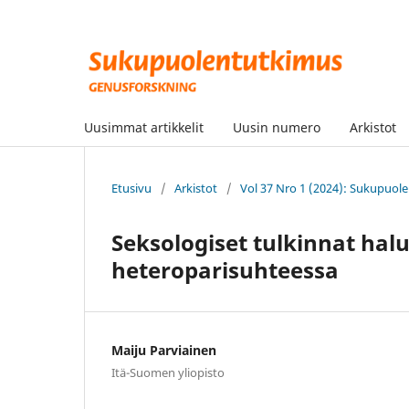
Uusimmat artikkelit
Uusin numero
Arkistot
Etusivu
/
Arkistot
/
Vol 37 Nro 1 (2024): Sukupuo
Seksologiset tulkinnat hal
heteroparisuhteessa
Maiju Parviainen
Itä-Suomen yliopisto