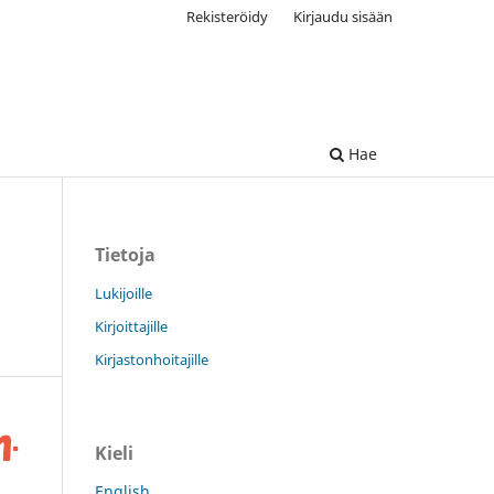
Rekisteröidy
Kirjaudu sisään
Hae
Tietoja
Lukijoille
Kirjoittajille
Kirjastonhoitajille
Kieli
English