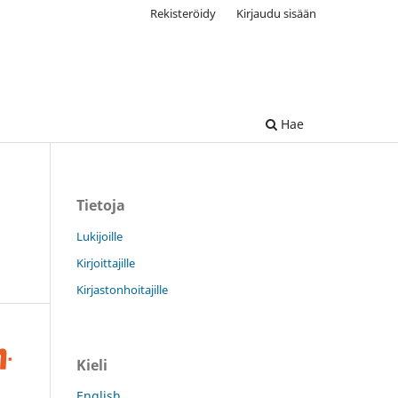
Rekisteröidy
Kirjaudu sisään
Hae
Tietoja
Lukijoille
Kirjoittajille
Kirjastonhoitajille
Kieli
English