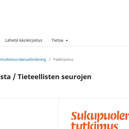
Lähetä käsikirjoitus
Tietoa
lentutkimus-Genusforskning
/
Pääkirjoitus
ta / Tieteellisten seurojen