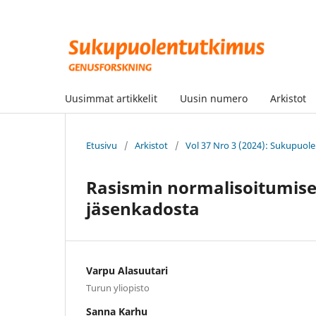
Uusimmat artikkelit
Uusin numero
Arkistot
Etusivu
/
Arkistot
/
Vol 37 Nro 3 (2024): Sukupuo
Rasismin normalisoitumises
jäsenkadosta
Varpu Alasuutari
Turun yliopisto
Sanna Karhu