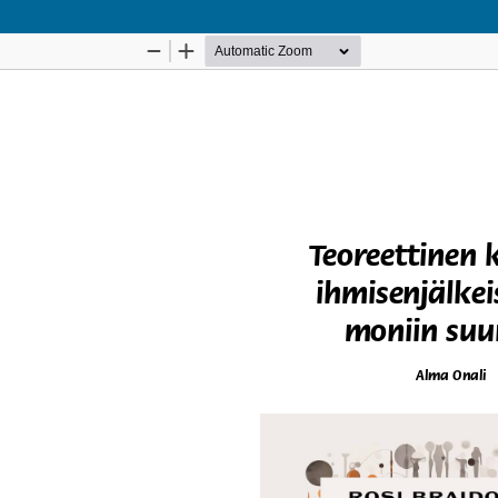
Palvelua ylläpitää
Tieteellisten seurain valtuuskunta
.