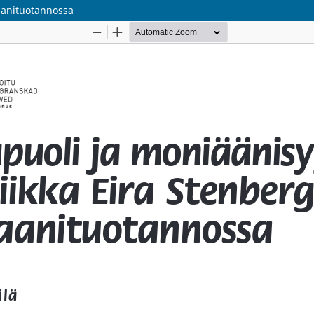
aanituotannossa
Palvelua ylläpitää
Tieteellisten seurain valtuuskunta
.