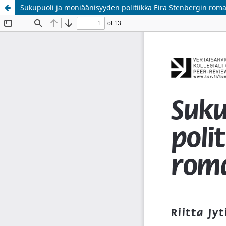
Sukupuoli ja moniäänisyyden politiikka Eira Stenbergin rom