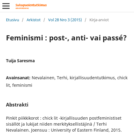
Etusivu
/
Arkistot
/
Vol 28 Nro 3 (2015)
/
Kirja-arviot
Feminismi : post-, anti- vai passé?
Tuija Saresma
Avainsanat:
Nevalainen, Terhi, kirjallisuudentutkimus, chick
lit, feminismi
Abstrakti
Pinkit piikkikorot : chick lit -kirjallisuuden postfeministiset
sisällöt ja lukijat niiden merkityksellistäjinä / Terhi
Nevalainen. Joensuu : University of Eastern Finland, 2015.