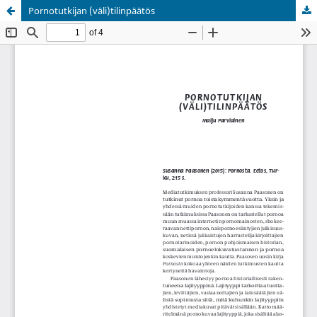
Pornotutkijan (väli)tilinpäätös
Palvelua ylläpitää
Tieteellisten seurain valtuuskunta
.