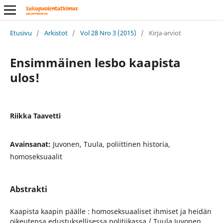
Etusivu
/
Arkistot
/
Vol 28 Nro 3 (2015)
/
Kirja-arviot
Ensimmäinen lesbo kaapista
ulos!
Riikka Taavetti
Avainsanat:
Juvonen, Tuula, poliittinen historia,
homoseksuaalit
Abstrakti
Kaapista kaapin päälle : homoseksuaaliset ihmiset ja heidän
oikeutensa edustuksellisessa politiikassa / Tuula Juvonen.