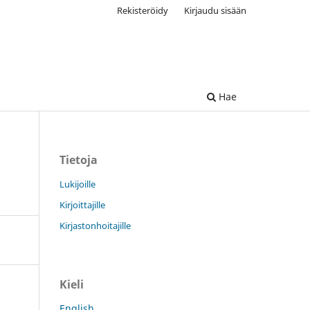
Rekisteröidy
Kirjaudu sisään
Hae
Tietoja
Lukijoille
Kirjoittajille
Kirjastonhoitajille
Kieli
English