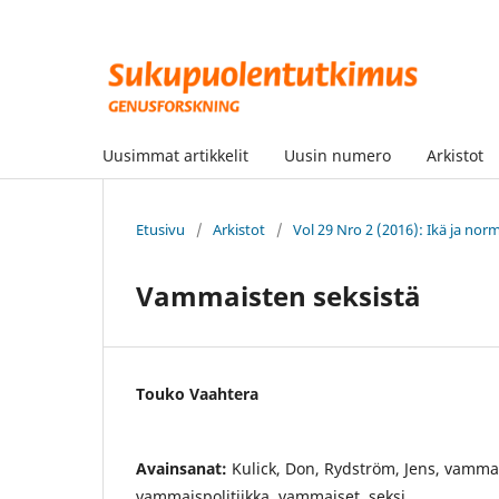
Uusimmat artikkelit
Uusin numero
Arkistot
Etusivu
/
Arkistot
/
Vol 29 Nro 2 (2016): Ikä ja norm
Vammaisten seksistä
Touko Vaahtera
Avainsanat:
Kulick, Don, Rydström, Jens, vamma
vammaispolitiikka, vammaiset, seksi