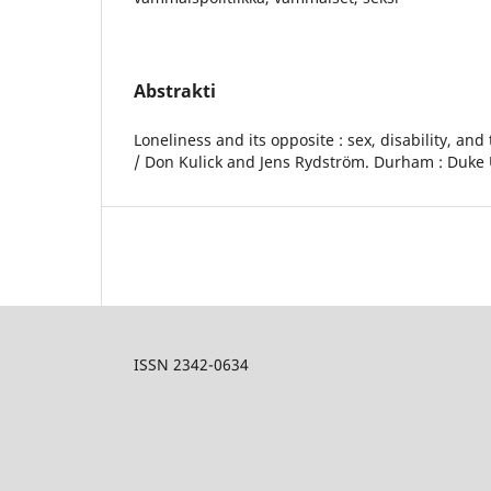
Abstrakti
Loneliness and its opposite : sex, disability, an
/ Don Kulick and Jens Rydström. Durham : Duke U
ISSN 2342-0634