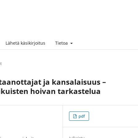
Lähetä käsikirjoitus
Tietoa
it
taanottajat ja kansalaisuus –
kuisten hoivan tarkastelua
pdf
Julkaistu