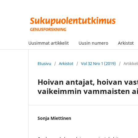
Uusimmat artikkelit
Uusin numero
Arkistot
Etusivu
/
Arkistot
/
Vol 32 Nro 1 (2019)
/
Artikkel
Hoivan antajat, hoivan vas
vaikeimmin vammaisten ai
Sonja Miettinen