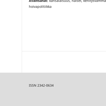
Avainsanat:
kansalaisuus, naiset, kehitysvamma
hoivapolitiikka
ISSN 2342-0634