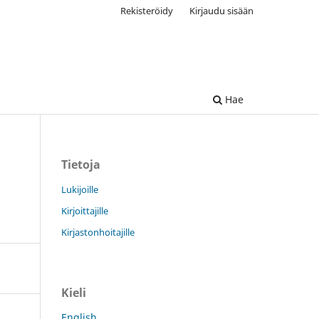
Rekisteröidy
Kirjaudu sisään
Hae
Tietoja
Lukijoille
Kirjoittajille
Kirjastonhoitajille
Kieli
English