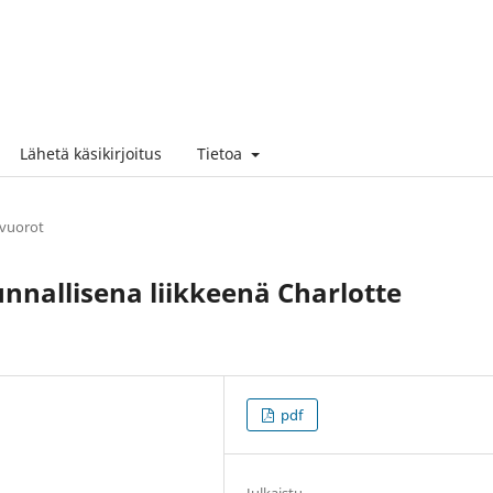
Lähetä käsikirjoitus
Tietoa
vuorot
nnallisena liikkeenä Charlotte
pdf
Julkaistu