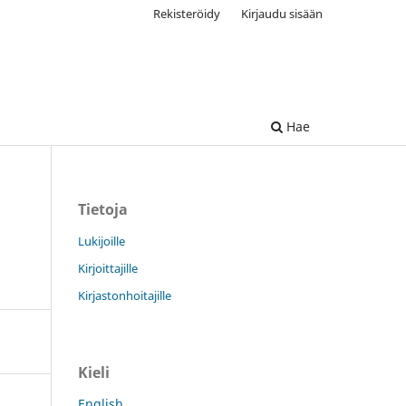
Rekisteröidy
Kirjaudu sisään
Hae
Tietoja
Lukijoille
Kirjoittajille
Kirjastonhoitajille
Kieli
English