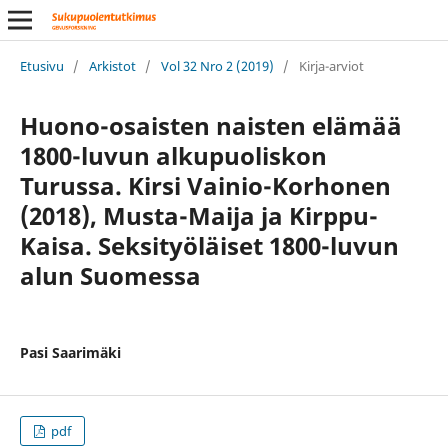
Etusivu
/
Arkistot
/
Vol 32 Nro 2 (2019)
/
Kirja-arviot
Huono-osaisten naisten elämää
1800-luvun alkupuoliskon
Turussa. Kirsi Vainio-Korhonen
(2018), Musta-Maija ja Kirppu-
Kaisa. Seksityöläiset 1800-luvun
alun Suomessa
Pasi Saarimäki
pdf