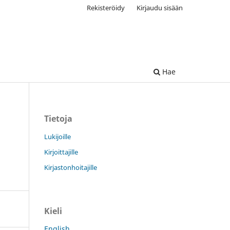
Rekisteröidy
Kirjaudu sisään
Hae
Tietoja
Lukijoille
Kirjoittajille
Kirjastonhoitajille
Kieli
English