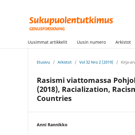
Uusimmat artikkelit
Uusin numero
Arkistot
Etusivu
/
Arkistot
/
Vol 32 Nro 2 (2019)
/
Kirja-ar
Rasismi viattomassa Pohjol
(2018), Racialization, Raci
Countries
Anni Rannikko