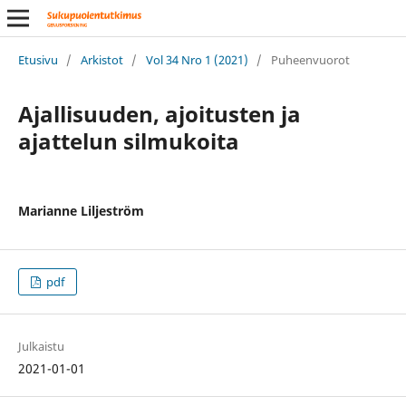
Etusivu
/
Arkistot
/
Vol 34 Nro 1 (2021)
/
Puheenvuorot
Ajallisuuden, ajoitusten ja
ajattelun silmukoita
Marianne Liljeström
pdf
Julkaistu
2021-01-01