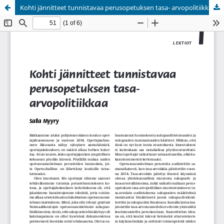
Kohti jännitteet tunnistavaa perusopetuksen tasa- arvopolitiikkaa
Palvelua ylläpitää
Tieteellisten seurain valtuuskunta
.