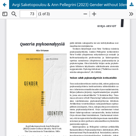
Avgi Saketopoulou & Ann Pellegrini (2023) Gender without Identity
Palvelua ylläpitää
Tieteellisten seurain valtuuskunta
.