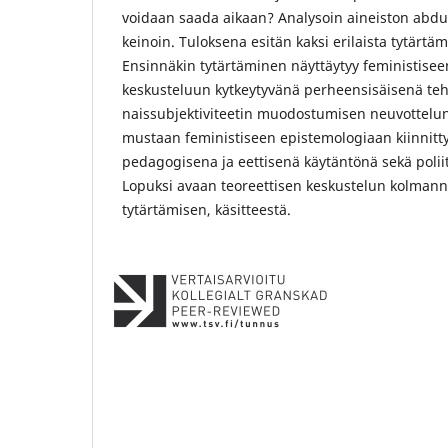
voidaan saada aikaan? Analysoin aineiston abduk
keinoin. Tuloksena esitän kaksi erilaista tytärtä
Ensinnäkin tytärtäminen näyttäytyy feministisee
keskusteluun kytkeytyvänä perheensisäisenä teh
naissubjektiviteetin muodostumisen neuvottelun
mustaan feministiseen epistemologiaan kiinnitty
pedagogisena ja eettisenä käytäntönä sekä poliit
Lopuksi avaan teoreettisen keskustelun kolmann
tytärtämisen, käsitteestä.