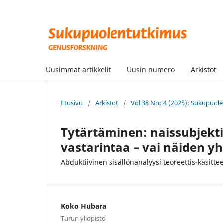
Uusimmat artikkelit
Uusin numero
Arkistot
Etusivu
/
Arkistot
/
Vol 38 Nro 4 (2025): Sukupuo
Tytärtäminen: naissubjektiv
vastarintaa – vai näiden y
Abduktiivinen sisällönanalyysi teoreettis-käsittee
Koko Hubara
Turun yliopisto