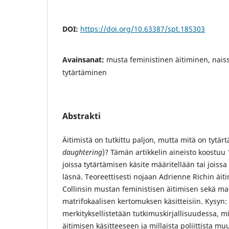
DOI:
https://doi.org/10.63387/spt.185303
Avainsanat:
musta feministinen äitiminen, naissu
tytärtäminen
Abstrakti
Äitimistä on tutkittu paljon, mutta mitä on tytär
daughtering
)? Tämän artikkelin aineisto koostuu 1
joissa tytärtämisen käsite määritellään tai joiss
läsnä. Teoreettisesti nojaan Adrienne Richin äitim
Collinsin mustan feministisen äitimisen sekä ma
matrifokaalisen kertomuksen käsitteisiin. Kysyn:
merkityksellistetään tutkimuskirjallisuudessa, m
äitimisen käsitteeseen ja millaista poliittista mu