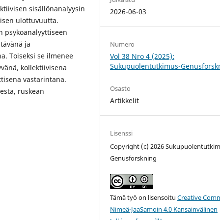
tiivisen sisällönanalyysin
2026-06-03
misen ulottuvuutta.
n psykoanalyyttiseen
tävänä ja
Numero
a. Toiseksi se ilmenee
Vol 38 Nro 4 (2025):
Sukupuolentutkimus-Genusforsk
vänä, kollektiivisena
tisena vastarintana.
Osasto
esta, ruskean
Artikkelit
Lisenssi
Copyright (c) 2026 Sukupuolentutkim
Genusforskning
Tämä työ on lisensoitu
Creative Com
Nimeä-JaaSamoin 4.0 Kansainvälinen