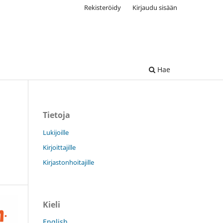
Rekisteröidy
Kirjaudu sisään
Hae
Tietoja
Lukijoille
Kirjoittajille
Kirjastonhoitajille
Kieli
English