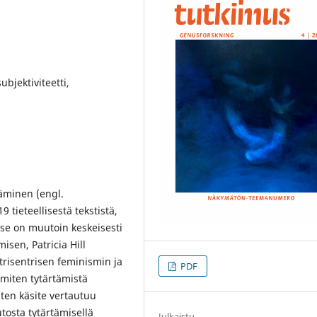
bjektiviteetti,
täminen (engl.
9 tieteellisestä tekstistä,
a se on muutoin keskeisesti
isen, Patricia Hill
trisentrisen feminismin ja
PDF
 miten tytärtämistä
iten käsite vertautuu
utosta tytärtämisellä
Julkaistu