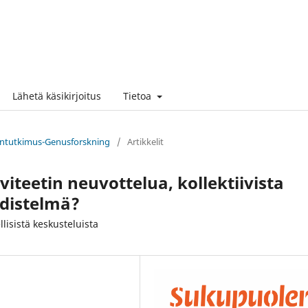
Lähetä käsikirjoitus
Tietoa
lentutkimus-Genusforskning
/
Artikkelit
iteetin neuvottelua, kollektiivista
hdistelmä?
llisistä keskusteluista