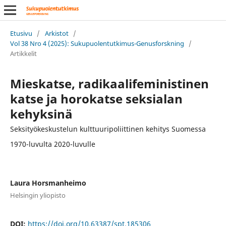
Etusivu
/
Arkistot
/
Vol 38 Nro 4 (2025): Sukupuolentutkimus-Genusforskning
/
Artikkelit
Mieskatse, radikaalifeministinen
katse ja horokatse seksialan
kehyksinä
Seksityökeskustelun kulttuuripoliittinen kehitys Suomessa
1970-luvulta 2020-luvulle
Laura Horsmanheimo
Helsingin yliopisto
DOI:
https://doi.org/10.63387/spt.185306