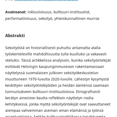
Avainsanat:
inklusiivisuus, kulttuuri-instituutiot,
performatiivisuus, seksityö, yhteiskunnallinen murros
Abstrakti
Seksityöstä on historiallisesti puhuttu antamatta alalla
työskenteleville mahdollisuutta tulla kuulluksi ja vakavasti
otetuksi. Tässä artikkelissa analysoin, kuinka seksityöntekijät
esittävät Helsingin kaupunginmuseoon rakentamassaan
näyttelyssä suomalaisen julkisen seksityökeskustelun
muuttuneen 1970-luvulta 2020-luvulle. Lähestyn kysymystä
keskittyen seksityöntekijöiden ja heidän ääntensä saamaan
tunnustukseen kulttuuri-instituutioissa. Etnografisesti
kerätyn aineiston kautta reflektoin näyttelyn roolia
kehityksessä, jonka myötä seksityöntekijät ovat saavuttaneet
aiempaa vahvemman aseman oman elämänsä ja työnsä
asiantuntijoina. Selitän kulttuuripolitiikassa tapahtuneita