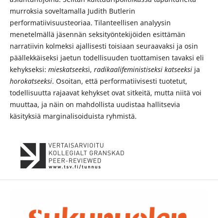
murroksia soveltamalla Judith Butlerin
performatiivisuusteoriaa. Tilanteellisen analyysin
menetelmällä jäsennän seksityöntekijöiden esittämän
narratiivin kolmeksi ajallisesti toisiaan seuraavaksi ja osin
päällekkäiseksi jaetun todellisuuden tuottamisen tavaksi eli
kehykseksi:
mieskatseeks
i,
radikaalifeministiseksi katseeksi
ja
horokatseeksi
. Osoitan, että performatiivisesti tuotetut,
todellisuutta rajaavat kehykset ovat sitkeitä, mutta niitä voi
muuttaa, ja näin on mahdollista uudistaa hallitsevia
käsityksiä marginalisoiduista ryhmistä.