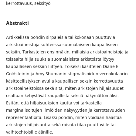
kerrottavuus, seksityö
Abstrakti
Artikkelissa pohdin sirpaleisia tai kokonaan puuttuvia
arkistoaineistoja suhteessa suomalaiseen kaupalliseen
seksiin. Tarkastelen ensinnäkin, millaisia arkistoaineistoja ja
toisaalta hiljaisuuksia suomalaisista arkistoista löytyy
kaupalliseen seksiin liittyen. Toiseksi käsittelen Diane E.
Goldsteinin ja Amy Shumanin stigmatisoidun vernakulaarin
käsitteellistyksen avulla kaupallisen seksin kerrottavuutta
arkistoaineistoissa sekä sitä, miten arkistojen hiljaisuudet
osaltaan kehystävät kaupallista seksiä näkymättömäksi.
Esitän, että hiljaisuuksien kautta voi tarkastella
marginalisoitujen ilmiöiden näkyvyyden ja kerrottavuuden
representaatioita. Lisäksi pohdin, miten voidaan haastaa
arkistojen hiljaisuutta sekä raivata tilaa puuttuville tai
vaihtoehtoisille äänille.