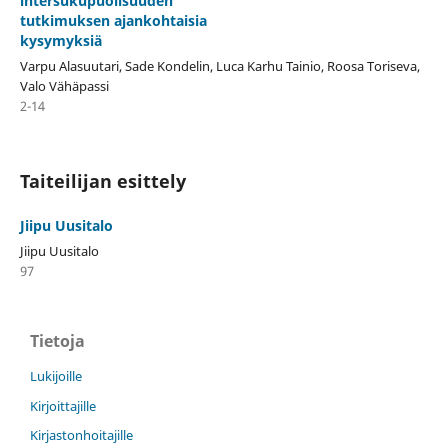
intersukupuolisuuden
tutkimuksen ajankohtaisia
kysymyksiä
Varpu Alasuutari, Sade Kondelin, Luca Karhu Tainio, Roosa Toriseva,
Valo Vähäpassi
2-14
Taiteilijan esittely
Jiipu Uusitalo
Jiipu Uusitalo
97
Tietoja
Lukijoille
Kirjoittajille
Kirjastonhoitajille