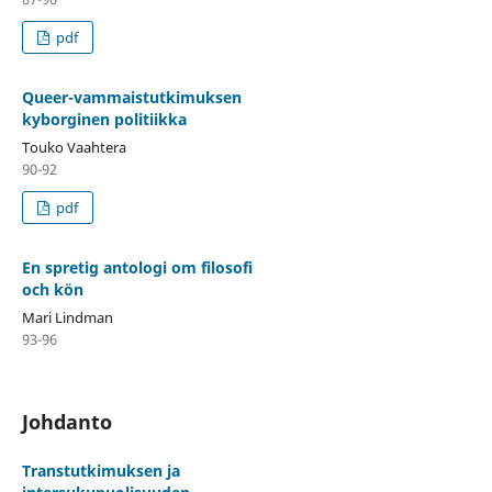
pdf
Queer-vammaistutkimuksen
kyborginen politiikka
Touko Vaahtera
90-92
pdf
En spretig antologi om filosofi
och kön
Mari Lindman
93-96
Johdanto
Transtutkimuksen ja