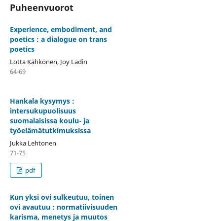
Puheenvuorot
Experience, embodiment, and
poetics : a dialogue on trans
poetics
Lotta Kähkönen, Joy Ladin
64-69
Hankala kysymys :
intersukupuolisuus
suomalaisissa koulu- ja
työelämätutkimuksissa
Jukka Lehtonen
71-75
pdf
Kun yksi ovi sulkeutuu, toinen
ovi avautuu : normatiivisuuden
karisma, menetys ja muutos