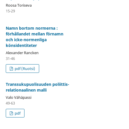
Roosa Toriseva
15-29
Namn bortom normerna :
förhållandet mellan förnamn
och icke-normenliga
könsidentiteter
Alexander Rancken
31-46
pdf (Ruotsi)
Transsukupuolisuuden poliittis-
relationaalinen malli
Valo Vähäpassi
49-63
pdf