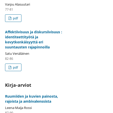
Varpu Alasuutari
77-81
pdf
Affektiivisuus ja diskursiivisuus :
identiteettityötä ja
kevytkenkäisyyttä eri
suuntausten rajapinnoilla
Satu Venäläinen
82-86
pdf
Kirja-arviot
Ruumiiden ja kuvien painosta,
rajoista ja ambivalenssista
Leena-Maija Rossi
87-90