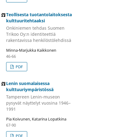
Teollisesta tuotantolaitoksesta
kulttuuritehtaaksi
Onkiniemen tehdas Suomen
Trikoo Oy:n identiteettiä
rakentavissa henkilöstölehdissä
Minna-Marjukka Kaikkonen
46-66
PDF
Lenin suomalaisessa
kulttuuriympäristössä
Tampereen Lenin-museon
pysyvät näyttelyt vuosina 1946–
1991
Pia Koivunen, Katarina Lopatkina
67-90
PDF