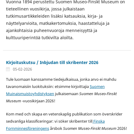
Vuonna 1894 perustettu Suomen Museo-Finskt Museum on
tieteellinen vuosikirja, jossa julkaistaan
tutkimusartikkeleiden lisäksi katsauksia, kirja- ja
näyttelyarvioita, matkakertomuksia, haastatteluja ja
ajankohtaisia puheenvuoroja menneisyyttä ja
kulttuuriperintöä tutkivilta aloilta.
Kirjoituskutsu / Inbjudan till skribenter 2026
05-02-2026
Tule luomaan kanssamme tiedejulkaisua, jonka arvo ei mahdu
tavanomaisiin luokituksiin: etsimme kirjoittajia
Suomen
Muinaismuistoyhdistyksen
julkaisemaan
Suomen Museo-Finskt
Museum -
vuosikirjaan 2026!
Kom med och skapa en vetenskaplig publikation som överskrider
sedvanliga klassificeringar: vi söker skribenter till
Finska
Fornminnesföreningens
årsbok
Suomen Museo-Finskt Museum
2026!