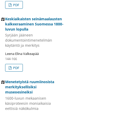
PDF
Keskiaikaisten seinämaalausten
kalkeeraaminen Suomessa 1800-
luvun lopulla
Syrjään jääneen
dokumentointimenetelmän
käytäntö ja merkitys
Leena Elina Valkeapää
144-166
PDF
Menetetyistä ruumiinosista
merkityksellisiksi
museoesineiksi
1600-luvun mekaanisen
käsiproteesin moniaikaisia
eettisiä näkökulmia