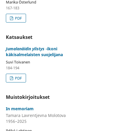
Marika Österlund
167-183
PDF
Katsaukset
Jumalanäidin ylistys
-ikoni
käkisalmelaisten suojelijana
Suvi Toivanen
184-194
PDF
Muistokirjoitukset
In memoriam
Tamara Lavrentjevna Molotova
1956–2025
Ildikó Lehtinen