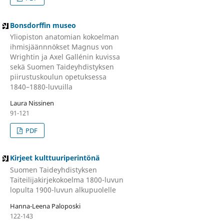
Bonsdorffin museo
Yliopiston anatomian kokoelman
ihmisjäännnökset Magnus von
Wrightin ja Axel Gallénin kuvissa
sekä Suomen Taideyhdistyksen
piirustuskoulun opetuksessa
1840–1880-luvuilla
Laura Nissinen
91-121
PDF
Kirjeet kulttuuriperintönä
Suomen Taideyhdistyksen
Taiteilijakirjekokoelma 1800-luvun
lopulta 1900-luvun alkupuolelle
Hanna-Leena Paloposki
122-143