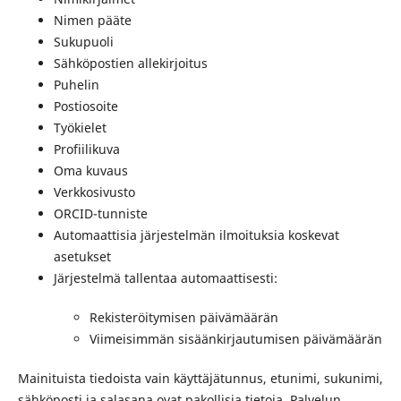
Nimen pääte
Sukupuoli
Sähköpostien allekirjoitus
Puhelin
Postiosoite
Työkielet
Profiilikuva
Oma kuvaus
Verkkosivusto
ORCID-tunniste
Automaattisia järjestelmän ilmoituksia koskevat
asetukset
Järjestelmä tallentaa automaattisesti:
Rekisteröitymisen päivämäärän
Viimeisimmän sisäänkirjautumisen päivämäärän
Mainituista tiedoista vain käyttäjätunnus, etunimi, sukunimi,
sähköposti ja salasana ovat pakollisia tietoja. Palvelun