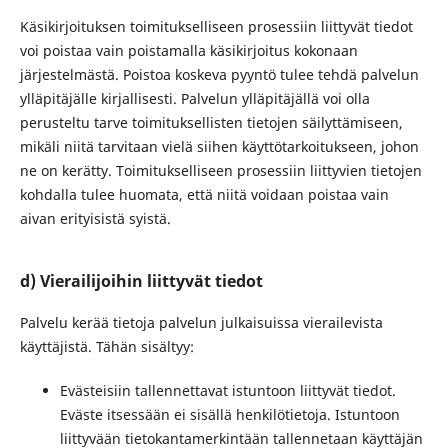
Käsikirjoituksen toimitukselliseen prosessiin liittyvät tiedot
voi poistaa vain poistamalla käsikirjoitus kokonaan
järjestelmästä. Poistoa koskeva pyyntö tulee tehdä palvelun
ylläpitäjälle kirjallisesti. Palvelun ylläpitäjällä voi olla
perusteltu tarve toimituksellisten tietojen säilyttämiseen,
mikäli niitä tarvitaan vielä siihen käyttötarkoitukseen, johon
ne on kerätty. Toimitukselliseen prosessiin liittyvien tietojen
kohdalla tulee huomata, että niitä voidaan poistaa vain
aivan erityisistä syistä.
d) Vierailijoihin liittyvät tiedot
Palvelu kerää tietoja palvelun julkaisuissa vierailevista
käyttäjistä. Tähän sisältyy:
Evästeisiin tallennettavat istuntoon liittyvät tiedot.
Eväste itsessään ei sisällä henkilötietoja. Istuntoon
liittyvään tietokantamerkintään tallennetaan käyttäjän