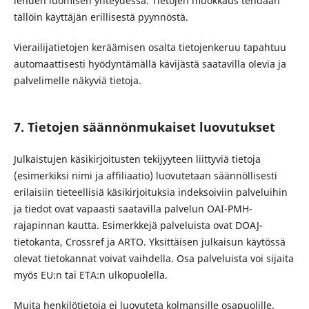
lehden luomisen yhteydessä. Tietojen muokkaus tehdään
tällöin käyttäjän erillisestä pyynnöstä.
Vierailijatietojen keräämisen osalta tietojenkeruu tapahtuu
automaattisesti hyödyntämällä kävijästä saatavilla olevia ja
palvelimelle näkyviä tietoja.
7. Tietojen säännönmukaiset luovutukset
Julkaistujen käsikirjoitusten tekijyyteen liittyviä tietoja
(esimerkiksi nimi ja affiliaatio) luovutetaan säännöllisesti
erilaisiin tieteellisiä käsikirjoituksia indeksoiviin palveluihin
ja tiedot ovat vapaasti saatavilla palvelun OAI-PMH-
rajapinnan kautta. Esimerkkejä palveluista ovat DOAJ-
tietokanta, Crossref ja ARTO. Yksittäisen julkaisun käytössä
olevat tietokannat voivat vaihdella. Osa palveluista voi sijaita
myös EU:n tai ETA:n ulkopuolella.
Muita henkilötietoja ei luovuteta kolmansille osapuolille.