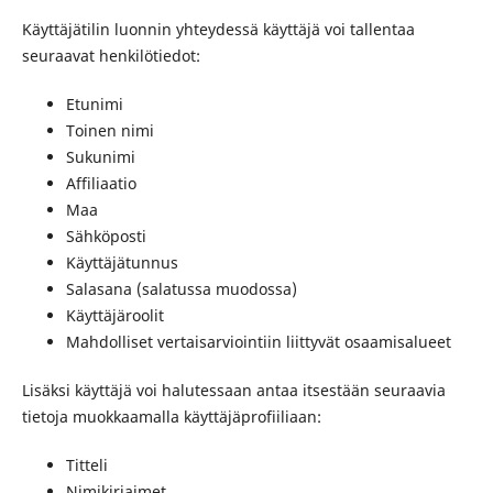
Käyttäjätilin luonnin yhteydessä käyttäjä voi tallentaa
seuraavat henkilötiedot:
Etunimi
Toinen nimi
Sukunimi
Affiliaatio
Maa
Sähköposti
Käyttäjätunnus
Salasana (salatussa muodossa)
Käyttäjäroolit
Mahdolliset vertaisarviointiin liittyvät osaamisalueet
Lisäksi käyttäjä voi halutessaan antaa itsestään seuraavia
tietoja muokkaamalla käyttäjäprofiiliaan:
Titteli
Nimikirjaimet