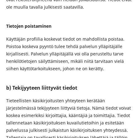
ole muulla tavalla julkisesti saatavilla.
Tietojen poistaminen
Käyttäjän profiilia koskevat tiedot on mahdollista poistaa.
Poistoa koskeva pyyntö tulee tehdä palvelun ylläpitäjälle
kirjallisesti. Palvelun ylläpitäjällä voi olla perusteltu tarve
henkilötietojen säilyttämiseen, mikäli niitä tarvitaan vielä
siihen käyttötarkoitukseen, johon ne on kerätty.
b) Tekijyyteen liittyvät tiedot
Tieteellisten käsikirjoitusten yhteyteen kerätään
järjestelmässä tekijyyteen liittyviä tietoja. Nämä tiedot voivat
koskea esimerkiksi kirjoittajia, kääntäjiä ja toimittajia. Tiedot
tallennetaan käsikirjoituksen kuvailutietoihin ja esitetään
palvelussa julkisesti julkaistun käsikirjoituksen yhteydessä.
Tallentaja on tavallisesti käsikirjoituksen lähettäjä ja tällöin