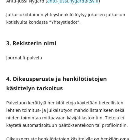
Antti-Jussi Nygård (
antti-jussi.nygard@tsv.fi
)
Julkaisukohtainen yhteyshenkilö löytyy jokaisen julkaisun
kotisivulta kohdasta ”Yhteystiedot”.
3. Rekisterin nimi
Journal.fi-palvelu
4. Oikeusperuste ja henkilötietojen
käsittelyn tarkoitus
Palveluun kerättyjä henkilötietoja käytetään tieteellisten
lehtien toimitus- ja julkaisutyön mahdollistamiseen sekä
niiden toimintaa mittaavaan kävijätilastointiin. Tietoja ei
käytetä automatisoituun päätöksentekoon tai profilointiin.
Oikeusperuste henkilötietojen käsittelylle on henkilön oma