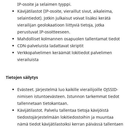
IP-osoite ja selaimen tyyppi.
Kävijätilastot (IP-osoite, vieraillut sivut, aikaleima,
selaintiedot). Jotkin julkaisut voivat lisäksi kerätä
vierailijan geolokaatioon liittyviä tietoja, jotka
perustuvat IP-osoitteeseen.
Mahdolliset kolmannen osapuolen tallentamat tiedot
CDN-palveluista ladattavat skriptit
Verkkopalvelimen keräämät lokitiedot palvelimen
vierailuista
Tietojen säilytys
Evästeet. Järjestelmä luo kaikille vierailijoille OJSSID-
nimisen istuntoevästeen. Istunnon tarkemmat tiedot
tallennetaan tietokantaan.
Kävijätilastot. Palvelu tallentaa tietoja kävijöistä
tiedostojärjestelmään lokitiedostoihin ja muuntaa
nämä tiedot kävijätilastoiksi kerran päivässä tallentaen