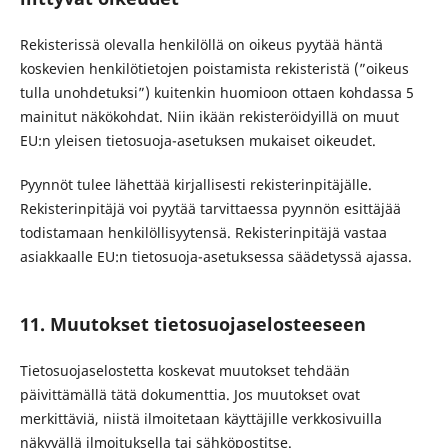
Rekisterissä olevalla henkilöllä on oikeus pyytää häntä
koskevien henkilötietojen poistamista rekisteristä (”oikeus
tulla unohdetuksi”) kuitenkin huomioon ottaen kohdassa 5
mainitut näkökohdat. Niin ikään rekisteröidyillä on muut
EU:n yleisen tietosuoja-asetuksen mukaiset oikeudet.
Pyynnöt tulee lähettää kirjallisesti rekisterinpitäjälle.
Rekisterinpitäjä voi pyytää tarvittaessa pyynnön esittäjää
todistamaan henkilöllisyytensä. Rekisterinpitäjä vastaa
asiakkaalle EU:n tietosuoja-asetuksessa säädetyssä ajassa.
11. Muutokset tietosuojaselosteeseen
Tietosuojaselostetta koskevat muutokset tehdään
päivittämällä tätä dokumenttia. Jos muutokset ovat
merkittäviä, niistä ilmoitetaan käyttäjille verkkosivuilla
näkyvällä ilmoituksella tai sähköpostitse.