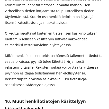
rekisteriin tallennetut tietonsa ja vaatia mahdollisen
virheellisen tiedon korjaamista tai puutteellisen tiedon
täydentämistä. Suurin osa henkilötiedoista on käyttäjän
itsensä katsottavissa ja muokattavissa.
Oikeutta rajoittavat kuitenkin tieteellisen käsikirjoituksen
luottamukselliseen käsittelyyn liittyvät näkökohdat
esimerkiksi vertaisarvioinnin yhteydessä.
Mikäli henkilö haluaa tarkistaa hänestä tallennetut tiedot tai
vaatia oikaisua, pyyntö tulee lähettää kirjallisesti
rekisterinpitäjälle. Rekisterinpitäjä voi pyytää tarvittaessa
pyynnön esittäjää todistamaan henkilöllisyytensä.
Rekisterinpitäjä vastaa asiakkaalle EU:n tietosuoja-
asetuksessa säädetyssä ajassa.
10. Muut henkilötietojen käsittelyyn
liittyvät oikeudet