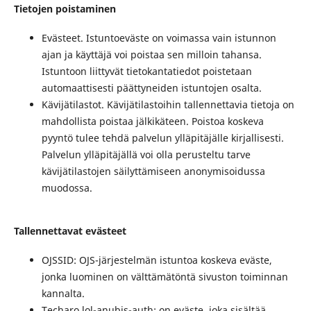
Tietojen poistaminen
Evästeet. Istuntoeväste on voimassa vain istunnon
ajan ja käyttäjä voi poistaa sen milloin tahansa.
Istuntoon liittyvät tietokantatiedot poistetaan
automaattisesti päättyneiden istuntojen osalta.
Kävijätilastot. Kävijätilastoihin tallennettavia tietoja on
mahdollista poistaa jälkikäteen. Poistoa koskeva
pyyntö tulee tehdä palvelun ylläpitäjälle kirjallisesti.
Palvelun ylläpitäjällä voi olla perusteltu tarve
kävijätilastojen säilyttämiseen anonymisoidussa
muodossa.
Tallennettavat evästeet
OJSSID: OJS-järjestelmän istuntoa koskeva eväste,
jonka luominen on välttämätöntä sivuston toiminnan
kannalta.
Techaro.lol-anubis-auth: on eväste, joka sisältää