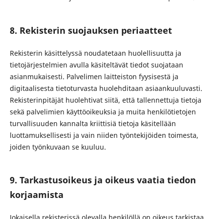
8. Rekisterin suojauksen periaatteet
Rekisterin käsittelyssä noudatetaan huolellisuutta ja
tietojärjestelmien avulla käsiteltävät tiedot suojataan
asianmukaisesti. Palvelimen laitteiston fyysisestä ja
digitaalisesta tietoturvasta huolehditaan asiaankuuluvasti.
Rekisterinpitäjät huolehtivat siitä, että tallennettuja tietoja
sekä palvelimien käyttöoikeuksia ja muita henkilötietojen
turvallisuuden kannalta kriittisiä tietoja käsitellään
luottamuksellisesti ja vain niiden työntekijöiden toimesta,
joiden työnkuvaan se kuuluu.
9. Tarkastusoikeus ja oikeus vaatia tiedon
korjaamista
Jokaisella rekisterissä olevalla henkilöllä on oikeus tarkistaa