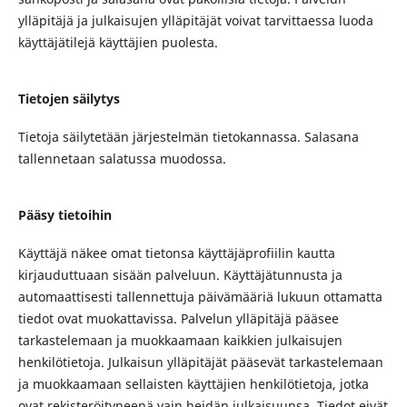
ylläpitäjä ja julkaisujen ylläpitäjät voivat tarvittaessa luoda
käyttäjätilejä käyttäjien puolesta.
Tietojen säilytys
Tietoja säilytetään järjestelmän tietokannassa. Salasana
tallennetaan salatussa muodossa.
Pääsy tietoihin
Käyttäjä näkee omat tietonsa käyttäjäprofiilin kautta
kirjauduttuaan sisään palveluun. Käyttäjätunnusta ja
automaattisesti tallennettuja päivämääriä lukuun ottamatta
tiedot ovat muokattavissa. Palvelun ylläpitäjä pääsee
tarkastelemaan ja muokkaamaan kaikkien julkaisujen
henkilötietoja. Julkaisun ylläpitäjät pääsevät tarkastelemaan
ja muokkaamaan sellaisten käyttäjien henkilötietoja, jotka
ovat rekisteröityneenä vain heidän julkaisuunsa. Tiedot eivät