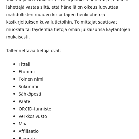
lähettäjä vastaa siitä, että hänellä on oikeus luovuttaa
mahdollisten muiden kirjoittajien henkilötietoja
käsikirjoituksen kuvailutietoihin. Toimittajat saattavat
muokata tai täydentää tietoja oman julkaisunsa käytäntöjen
mukaisesti.
Tallennettavia tietoja ovat:
Titteli
Etunimi
Toinen nimi
Sukunimi
Sähköposti
Pääte
ORCID-tunniste
Verkkosivusto
Maa
Affiliaatio
Biografia