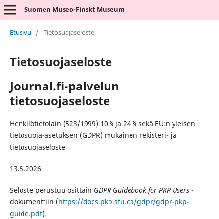
Suomen Museo-Finskt Museum
Etusivu
/
Tietosuojaseloste
Tietosuojaseloste
Journal.fi-palvelun
tietosuojaseloste
Henkilötietolain (523/1999) 10 § ja 24 § sekä EU:n yleisen
tietosuoja-asetuksen (GDPR) mukainen rekisteri- ja
tietosuojaseloste.
13.5.2026
Seloste perustuu osittain
GDPR Guidebook for PKP Users
-
dokumenttiin (
https://docs.pkp.sfu.ca/gdpr/gdpr-pkp-
guide.pdf
).