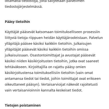
ottamatta tiedostoja, joita säilytetään palvelimen
tiedostojärjestelmässä.
Pääsy tietoihin
Käyttäjät pääsevät katsomaan toimitukselliseen prosessiin
liittyviä tietoja riippuen heidän käyttäjärooleistaan. Palvelun
ylläpitäjä pääsee käsiksi kaikkiin tietoihin. Julkaisujen
ylläpitäjät pääsevät käsiksi kaikkiin tietoihin omissa
julkaisuissaan. Osastontoimittajat ja avustajat pääsevät
käsiksi niiden käsikirjoitusten tietoihin, jotka ovat saaneet
tehtäväkseen. Kirjoittajilla on rajattu pääsy omien
käsikirjoitustensa toimituksellisiin tietoihin (vain omat
antamansa tiedot tai tiedot, joihin toimittajat ovat erikseen
oikeuttaneet pääsyn). Vertaisarvioijat näkevät rajoitetusti
vain vertaisarvioinnin kannalta keskeiset tiedot.
Tietojen poistaminen