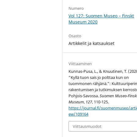
Numero
Vol 127: Suomen Museo – Finskt
Museum 2020
Osasto
Artikkelit ja katsaukset
Viittaaminen
Kunnas-Pusa, L., & Knuutinen, T. (202
”Kyllä tuon sais jo polttaa kun on
tuommonen rähjänä.”: Kulttuuriperi
rakentumisen ja tutkimuksen kerros
Pohjois-Savossa.
Suomen Museo-Finsk
Museum
,
127
, 110-125.
https://journal.fi/suomenmuseo/artic
ew/109164
Viittausmuodot