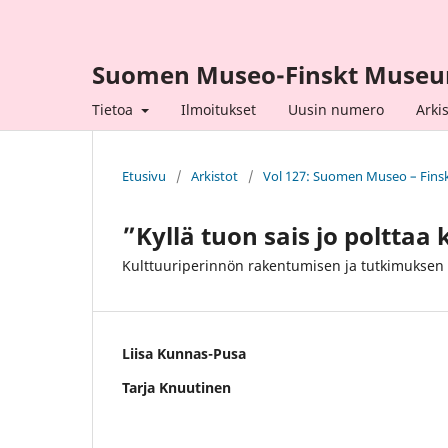
Suomen Museo-Finskt Muse
Tietoa
Ilmoitukset
Uusin numero
Arkis
Etusivu
/
Arkistot
/
Vol 127: Suomen Museo – Fin
”Kyllä tuon sais jo poltta
Kulttuuriperinnön rakentumisen ja tutkimuksen 
Liisa Kunnas-Pusa
Tarja Knuutinen