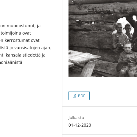
ö on muodostunut, ja
toimijoina ovat
sen kerrostumat ovat
östä jo vuosisatojen ajan.
ti kansalaistiedettä ja
moniäänistä
PDF
Julkaistu
01-12-2020