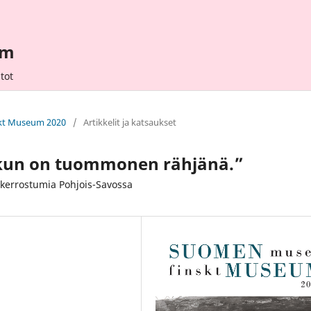
um
tot
skt Museum 2020
/
Artikkelit ja katsaukset
a kun on tuommonen rähjänä.”
kerrostumia Pohjois-Savossa