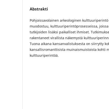
Abstrakti
Pohjoissavolainen arkeologinen kulttuuriperint
muodostuu, kulttuuriperintöprosesseissa, joissa 
tutkijoiden lisäksi paikalliset ihmiset. Tutkimuk
rakentaneet virallista näkemystä kulttuuriperinn
Tuona aikana kansanvalistuksesta on siirrytty koh
kansallisromanttisista muinaismuistoista kohti 
kulttuuriperintöä.