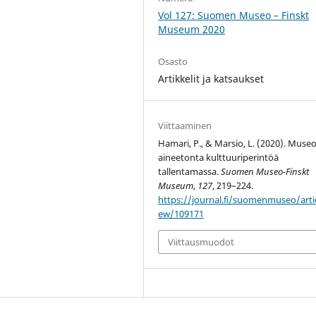
Vol 127: Suomen Museo – Finskt
Museum 2020
Osasto
Artikkelit ja katsaukset
Viittaaminen
Hamari, P., & Marsio, L. (2020). Muse
aineetonta kulttuuriperintöä
tallentamassa.
Suomen Museo-Finskt
Museum
,
127
, 219–224.
https://journal.fi/suomenmuseo/artic
ew/109171
Viittausmuodot