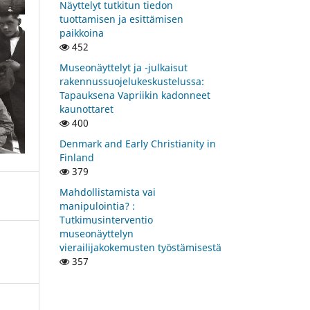
Näyttelyt tutkitun tiedon
tuottamisen ja esittämisen
paikkoina
452
Museonäyttelyt ja -julkaisut
rakennussuojelukeskustelussa:
Tapauksena Vapriikin kadonneet
kaunottaret
400
Denmark and Early Christianity in
Finland
379
Mahdollistamista vai
manipulointia? :
Tutkimusinterventio
museonäyttelyn
vierailijakokemusten työstämisestä
357