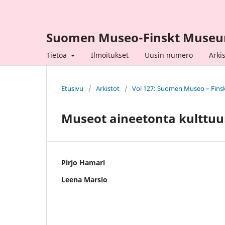
Suomen Museo-Finskt Muse
Tietoa
Ilmoitukset
Uusin numero
Arkis
Etusivu
/
Arkistot
/
Vol 127: Suomen Museo – Fin
Museot aineetonta kulttuu
Pirjo Hamari
Leena Marsio