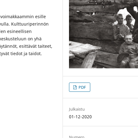
t voimakkaammin esille
ulla. Kulttuuriperinnön
den esineellisen
 keskusteluun on yhä
tännöt, esittävät taiteet,
yvät tiedot ja taidot.
PDF
Julkaistu
01-12-2020
Numero