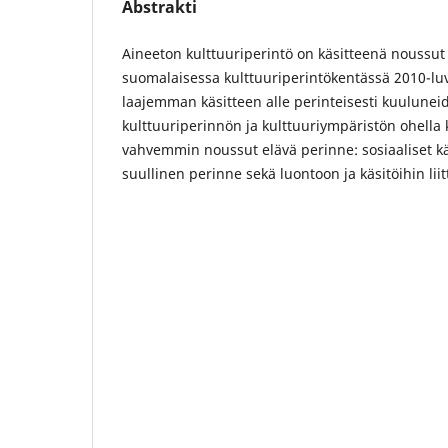
Abstrakti
Aineeton kulttuuriperintö on käsitteenä noussu
suomalaisessa kulttuuriperintökentässä 2010-luv
laajemman käsitteen alle perinteisesti kuulunei
kulttuuriperinnön ja kulttuuriympäristön ohella
vahvemmin noussut elävä perinne: sosiaaliset käy
suullinen perinne sekä luontoon ja käsitöihin liitt