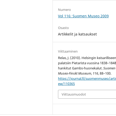
Numero
Vol 116: Suomen Museo 2009
Osasto
Artikkelit ja katsaukset
Viittaaminen
Relas, J. (2010). Helsingin keisarillisee
palatsiin Pietarista vuosina 1838–184
hankitut Gambs-huonekalut.
Suomen
Museo-Finskt Museum
,
116
, 88–100.
https://journal.fi/suomenmuseo/artic
ew/110365
Viittausmuodot