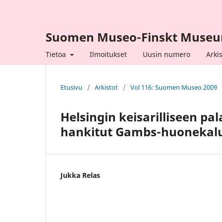
Suomen Museo-Finskt Muse
Tietoa
Ilmoitukset
Uusin numero
Arkis
Etusivu
/
Arkistot
/
Vol 116: Suomen Museo 2009
Helsingin keisarilliseen pal
hankitut Gambs-huonekal
Jukka Relas