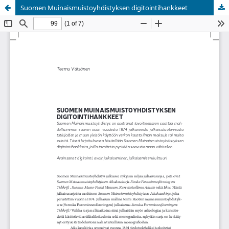
Suomen Muinaismuistoyhdistyksen digitointihankkeet
Palvelua ylläpitää
Tieteellisten seurain valtuuskunta
.