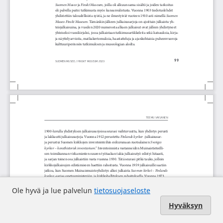
Ole hyvä ja lue palvelun
tietosuojaseloste
Hyväksyn