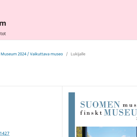
um
tot
t Museum 2024 / Vaikuttava museo
/
Lukijalle
61427