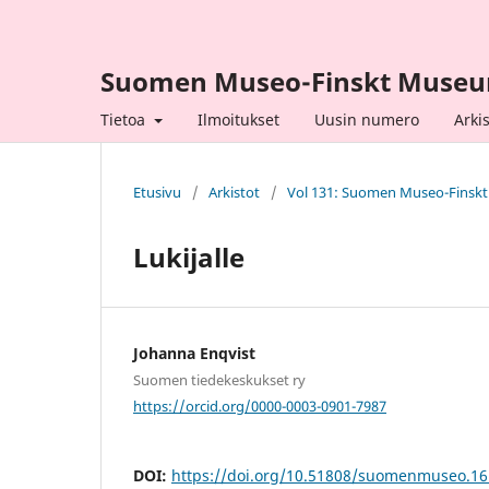
Suomen Museo-Finskt Muse
Tietoa
Ilmoitukset
Uusin numero
Arkis
Etusivu
/
Arkistot
/
Vol 131: Suomen Museo-Finsk
Lukijalle
Johanna Enqvist
Suomen tiedekeskukset ry
https://orcid.org/0000-0003-0901-7987
DOI:
https://doi.org/10.51808/suomenmuseo.1