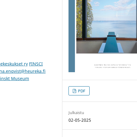
ekeskukset ry
FINSCI
na.enqvist@heureka.fi
inskt Museum
PDF
Julkaistu
02-05-2025