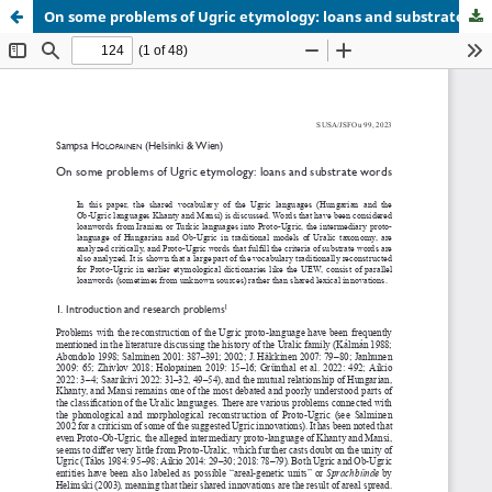
On some problems of Ugric etymology: loans and substrate words
Palvelua ylläpitää
Tieteellisten seurain valtuuskunta
.