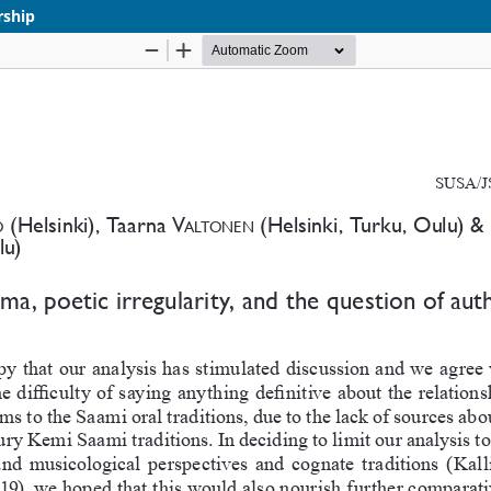
rship
Palvelua ylläpitää
Tieteellisten seurain valtuuskunta