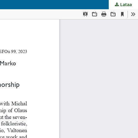
Lataa
.