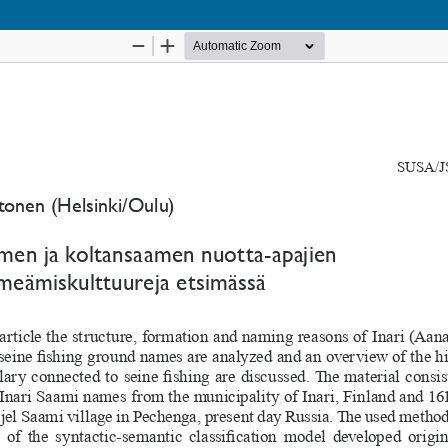
Palvelua ylläpitää
Tieteellisten seurain valtuuskunta