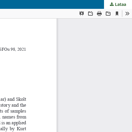
Lataa
.