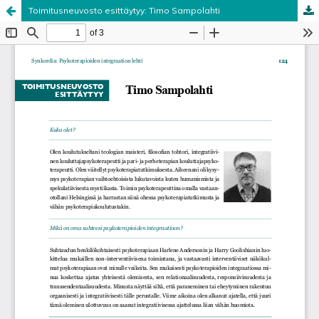
Toimitusneuvosto esittäytyy: Timo Sampolahti
Palvelua ylläpitää
Tieteellisten seurain valtuuskunta
.