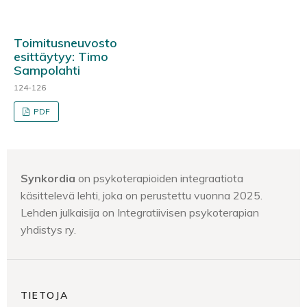
Toimitusneuvosto
esittäytyy: Timo
Sampolahti
124-126
PDF
Synkordia
on psykoterapioiden integraatiota
käsittelevä lehti, joka on perustettu vuonna 2025.
Lehden julkaisija on Integratiivisen psykoterapian
yhdistys ry.
TIETOJA