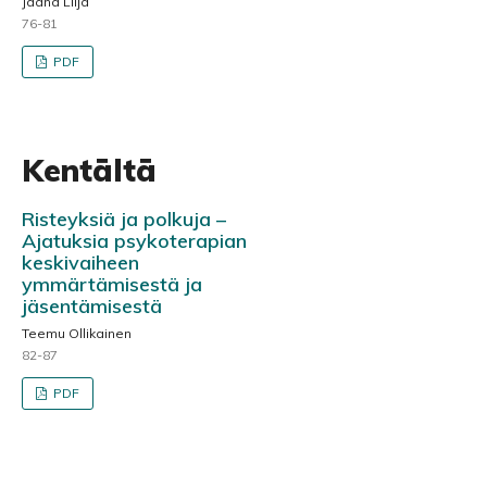
Jaana Lilja
76-81
PDF
Kentältä
Risteyksiä ja polkuja –
Ajatuksia psykoterapian
keskivaiheen
ymmärtämisestä ja
jäsentämisestä
Teemu Ollikainen
82-87
PDF