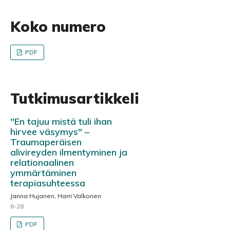
Koko numero
PDF
Tutkimusartikkeli
"En tajuu mistä tuli ihan
hirvee väsymys" –
Traumaperäisen
alivireyden ilmentyminen ja
relationaalinen
ymmärtäminen
terapiasuhteessa
Janna Hujanen, Harri Valkonen
6-28
PDF