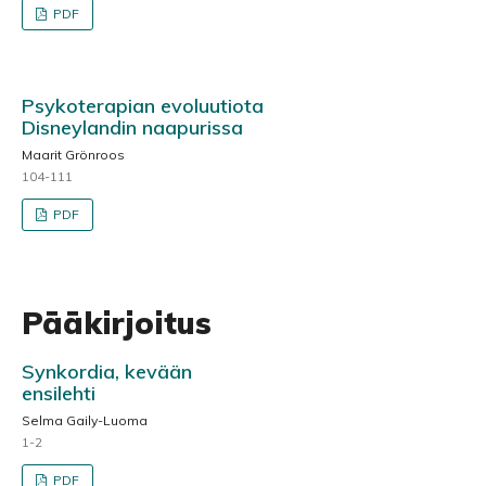
PDF
Psykoterapian evoluutiota
Disneylandin naapurissa
Maarit Grönroos
104-111
PDF
Pääkirjoitus
Synkordia, kevään
ensilehti
Selma Gaily-Luoma
1-2
PDF