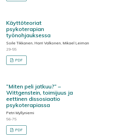
Käyttöteoriat
psykoterapian
työnohjauksessa
Soile Tikkanen, Harri Valkonen, Mikael Leiman
29-55
PDF
”Miten peli jatkuu?” –
Wittgenstein, toimijuus ja
eettinen dissosiaatio
psykoterapiassa
Petri Myllyniemi
56-75
PDF