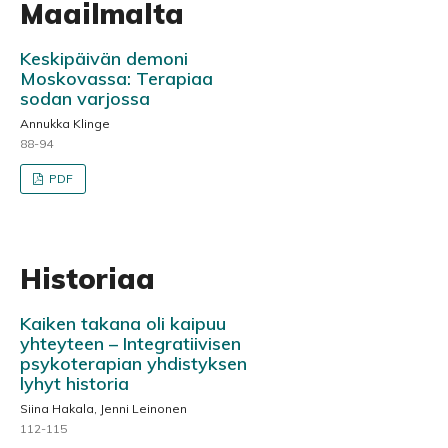
Maailmalta
Keskipäivän demoni
Moskovassa: Terapiaa
sodan varjossa
Annukka Klinge
88-94
PDF
Historiaa
Kaiken takana oli kaipuu
yhteyteen – Integratiivisen
psykoterapian yhdistyksen
lyhyt historia
Siina Hakala, Jenni Leinonen
112-115