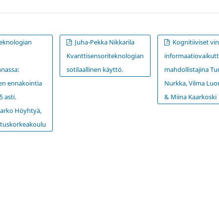
iteknologian
Juha-Pekka Nikkarila
Kognitiiviset v
Kvanttisensoriteknologian
informaatiovaikut
nnassa:
sotilaallinen käyttö.
mahdollistajina T
en ennakointia
Nurkka, Vilma Lu
 asti.
& Miina Kaarkoski
Marko Höyhtyä,
tuskorkeakoulu