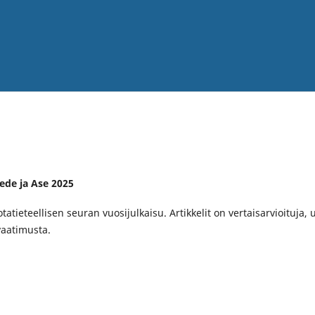
iede ja Ase 2025
tieteellisen seuran vuosijulkaisu. Artikkelit on vertaisarvioituja, u
vaatimusta.