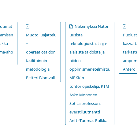
inoumat
Näkemyksiä Naton
tamisen
Muotoiluajattelu
uusista
Puolus
uukka
–
teknologioista, laaja-
kasvat
oma-aho
operaatiotaidon
alaisista taidoista ja
tarkast
fasilitoinnin
niiden
ampuma
metodologia
oppimismenetelmistä.
Anteroi
Petteri Blomvall
MPKK:n
tohtoriopiskelija, KTM
Asko Mononen
Sotilasprofessori,
everstiluutnantti
Antti-Tuomas Pulkka