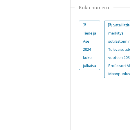
Koko numero
Satelliitt
Tiede ja
merkitys
Ase
sotilastoimi
2024
Tulevaisuud
koko
vuoteen 2035
julkaisu
Professori 
Maanpuolus