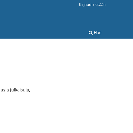
Kirjaudu sisään
Hae
usia julkaisuja,