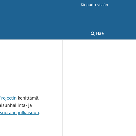
Kirjaudu sisään
Hae
rojectin
kehittämä,
isunhallinta- ja
suoraan julkaisuun
.