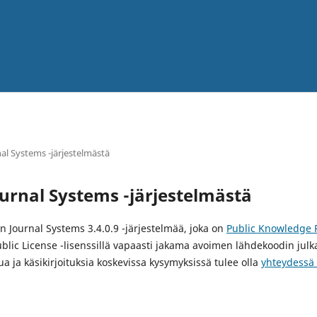
al Systems -järjestelmästä
urnal Systems -järjestelmästä
n Journal Systems 3.4.0.9 -järjestelmää, joka on
Public Knowledge P
lic License -lisenssillä vapaasti jakama avoimen lähdekoodin julka
ua ja käsikirjoituksia koskevissa kysymyksissä tulee olla
yhteydessä 