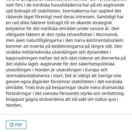
som förs i de nordiska huvudstäderna har på ett avgörande
sätt bidragit till stabiliteten. Stormakterna har upplevt det
rådande läget förenligt med deras intressen. Samtidigt har
en rad olika faktorer bidragit till en ökande strategisk
betydelse för det nordiska området under senare år. Den
viktigaste faktorn är den ryska Ishavsflottan i Murmansk,
men även naturtillgångarna i den norra kontinentalsockeln
kommer att inverka på bedömningarna på längre sikt. Den
snabba militärtekniska utvecklingen och dynamiken i
kapprustningen mellan öst och väst riskerar att återverka på
det stabila läget. Avgörande för den säkerhetspolitiska
utvecklingen i Norden är utvecklingen i Europa och
stormaktsrelationerna i stort. Det är viktigt att Sverige inte
genom egna åtgärder försämrar stabiliteten i det nordiska
området. Trots krav på besparingar skulle mera dramatiska
förändringar i det svenska försvarets styrka och omfattning
knappast gagna strävandena att slå vakt om status quo i
Norden.
PDF