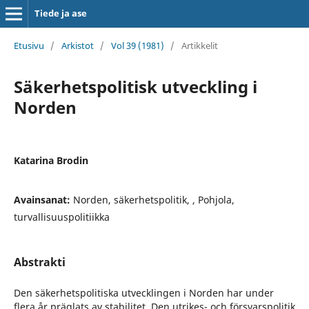
Tiede ja ase
Etusivu
/
Arkistot
/
Vol 39 (1981)
/
Artikkelit
Säkerhetspolitisk utveckling i
Norden
Katarina Brodin
Avainsanat:
Norden, säkerhetspolitik, , Pohjola,
turvallisuuspolitiikka
Abstrakti
Den säkerhetspolitiska utvecklingen i Norden har under
flera år präglats av stabilitet. Den utrikes- och försvarspolitik