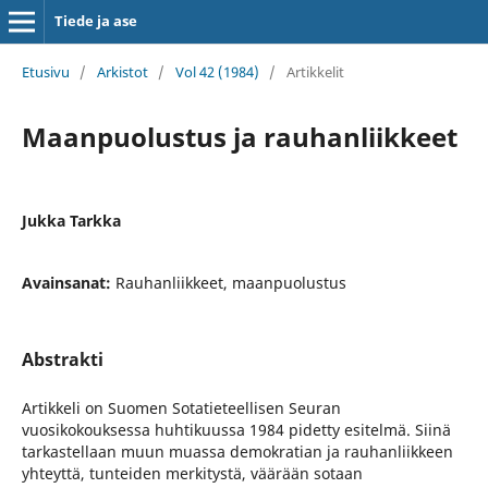
Tiede ja ase
Etusivu
/
Arkistot
/
Vol 42 (1984)
/
Artikkelit
Maanpuolustus ja rauhanliikkeet
Jukka Tarkka
Avainsanat:
Rauhanliikkeet, maanpuolustus
Abstrakti
Artikkeli on Suomen Sotatieteellisen Seuran
vuosikokouksessa huhtikuussa 1984 pidetty esitelmä. Siinä
tarkastellaan muun muassa demokratian ja rauhanliikkeen
yhteyttä, tunteiden merkitystä, väärään sotaan