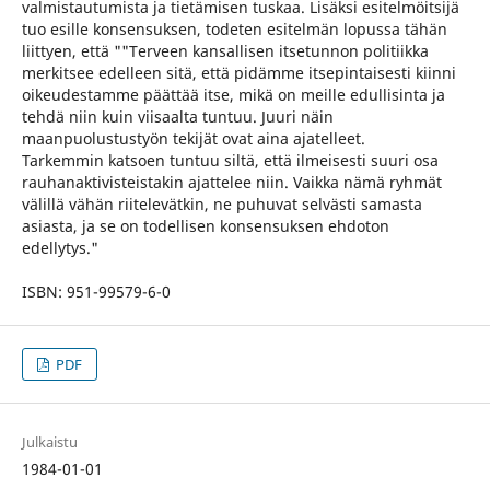
valmistautumista ja tietämisen tuskaa. Lisäksi esitelmöitsijä
tuo esille konsensuksen, todeten esitelmän lopussa tähän
liittyen, että ""Terveen kansallisen itsetunnon politiikka
merkitsee edelleen sitä, että pidämme itsepintaisesti kiinni
oikeudestamme päättää itse, mikä on meille edullisinta ja
tehdä niin kuin viisaalta tuntuu. Juuri näin
maanpuolustustyön tekijät ovat aina ajatelleet.
Tarkemmin katsoen tuntuu siltä, että ilmeisesti suuri osa
rauhanaktivisteistakin ajattelee niin. Vaikka nämä ryhmät
välillä vähän riitelevätkin, ne puhuvat selvästi samasta
asiasta, ja se on todellisen konsensuksen ehdoton
edellytys."
ISBN: 951-99579-6-0
PDF
Julkaistu
1984-01-01