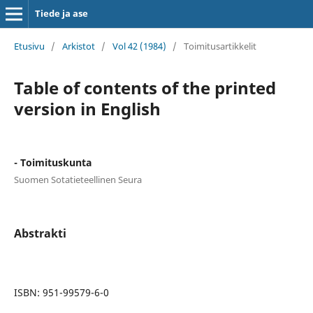
Tiede ja ase
Etusivu
/
Arkistot
/
Vol 42 (1984)
/
Toimitusartikkelit
Table of contents of the printed
version in English
- Toimituskunta
Suomen Sotatieteellinen Seura
Abstrakti
ISBN: 951-99579-6-0